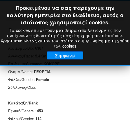
Προκειμένου να σας παρέχουμε την
καλύτερη εμπειρία στο διαδίκτυο, αυτός ο
ιστότοπος χρησιμοποιεί cookies.
Τα cookies επιτρέπουν μια σειρά από λειτουργίες που
ενισχύουν τις δυνατότητές σας στη χρήση του ιστοτόπου.
Στοιχεία Δρομέα/Runner's Data
Χρησιμοποιώντας αυτόν τον ιστότοπο συμφωνείτε με τη χρήση
των cookies
Αρ. Συμμ./Bib:
6187
Συμφωνώ
Αγώνας/Race:
5.4Km
Επώνυμο/Surname:
ΚΟΚΟΡΕ
Όνομα/Name:
ΓΕΩΡΓΙΑ
Φύλλο/Gender:
Female
Σύλλογος/Club:
Κατάταξη/Rank
Γενική/General:
453
Φύλου/Gender:
114