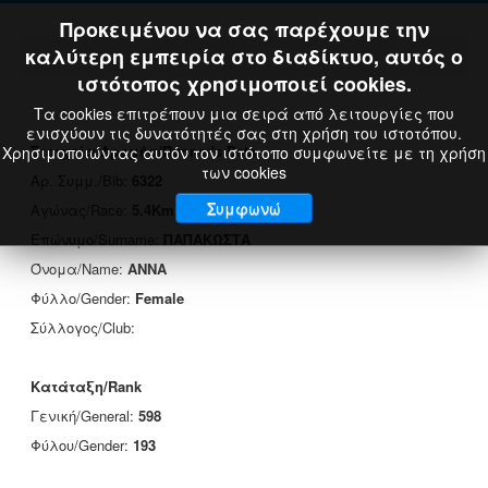
Προκειμένου να σας παρέχουμε την
καλύτερη εμπειρία στο διαδίκτυο, αυτός ο
ιστότοπος χρησιμοποιεί cookies.
Τα cookies επιτρέπουν μια σειρά από λειτουργίες που
ενισχύουν τις δυνατότητές σας στη χρήση του ιστοτόπου.
Στοιχεία Δρομέα/Runner's Data
Χρησιμοποιώντας αυτόν τον ιστότοπο συμφωνείτε με τη χρήση
των cookies
Αρ. Συμμ./Bib:
6322
Συμφωνώ
Αγώνας/Race:
5.4Km
Επώνυμο/Surname:
ΠΑΠΑΚΩΣΤΑ
Όνομα/Name:
ΑΝΝΑ
Φύλλο/Gender:
Female
Σύλλογος/Club:
Κατάταξη/Rank
Γενική/General:
598
Φύλου/Gender:
193