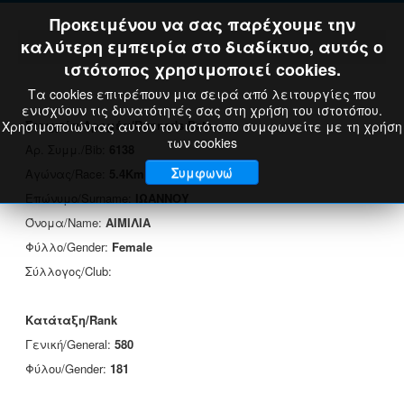
Προκειμένου να σας παρέχουμε την
καλύτερη εμπειρία στο διαδίκτυο, αυτός ο
ιστότοπος χρησιμοποιεί cookies.
Τα cookies επιτρέπουν μια σειρά από λειτουργίες που
ενισχύουν τις δυνατότητές σας στη χρήση του ιστοτόπου.
Στοιχεία Δρομέα/Runner's Data
Χρησιμοποιώντας αυτόν τον ιστότοπο συμφωνείτε με τη χρήση
των cookies
Αρ. Συμμ./Bib:
6138
Συμφωνώ
Αγώνας/Race:
5.4Km
Επώνυμο/Surname:
ΙΩΑΝΝΟΥ
Όνομα/Name:
ΑΙΜΙΛΙΑ
Φύλλο/Gender:
Female
Σύλλογος/Club:
Κατάταξη/Rank
Γενική/General:
580
Φύλου/Gender:
181