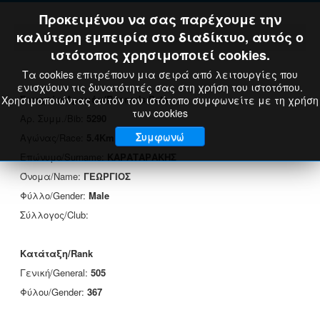
Προκειμένου να σας παρέχουμε την
καλύτερη εμπειρία στο διαδίκτυο, αυτός ο
ιστότοπος χρησιμοποιεί cookies.
Τα cookies επιτρέπουν μια σειρά από λειτουργίες που
ενισχύουν τις δυνατότητές σας στη χρήση του ιστοτόπου.
Στοιχεία Δρομέα/Runner's Data
Χρησιμοποιώντας αυτόν τον ιστότοπο συμφωνείτε με τη χρήση
των cookies
Αρ. Συμμ./Bib:
5290
Συμφωνώ
Αγώνας/Race:
5.4Km
Επώνυμο/Surname:
ΚΑΡΑΤΑΡΑΚΗΣ
Όνομα/Name:
ΓΕΩΡΓΙΟΣ
Φύλλο/Gender:
Male
Σύλλογος/Club:
Κατάταξη/Rank
Γενική/General:
505
Φύλου/Gender:
367