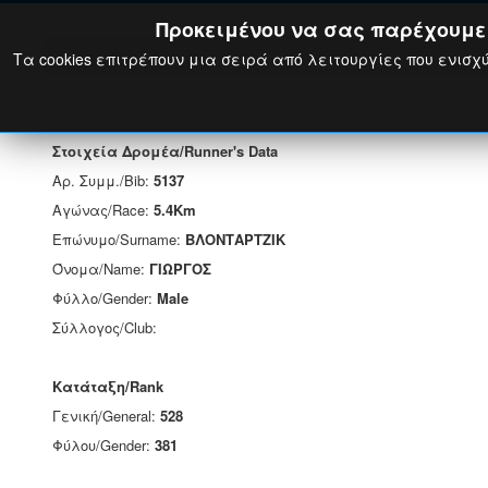
Προκειμένου να σας παρέχουμε τ
Τα cookies επιτρέπουν μια σειρά από λειτουργίες που ενισχύ
Στοιχεία Δρομέα/Runner's Data
Αρ. Συμμ./Bib:
5137
Αγώνας/Race:
5.4Km
Επώνυμο/Surname:
ΒΛΟΝΤΑΡΤΖΙΚ
Όνομα/Name:
ΓΙΩΡΓΟΣ
Φύλλο/Gender:
Male
Σύλλογος/Club:
Κατάταξη/Rank
Γενική/General:
528
Φύλου/Gender:
381