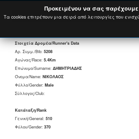
Προκειμένου να σας παρέχουμε τ
Τα cookies επιτρέπουν μια σειρά από λειτουργίες που ενισχύ
Στοιχεία Δρομέα/Runner's Data
Αρ. Συμμ./Bib:
5208
Αγώνας/Race:
5.4Km
Επώνυμο/Surname:
ΔΗΜΗΤΡΙΑΔΗΣ
Όνομα/Name:
ΝΙΚΟΛΑΟΣ
Φύλλο/Gender:
Male
Σύλλογος/Club:
Κατάταξη/Rank
Γενική/General:
510
Φύλου/Gender:
370