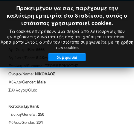
Προκειμένου να σας παρέχουμε την
καλύτερη εμπειρία στο διαδίκτυο, αυτός ο
ιστότοπος χρησιμοποιεί cookies.
Τα cookies επιτρέπουν μια σειρά από λειτουργίες που
ενισχύουν τις δυνατότητές σας στη χρήση του ιστοτόπου.
Στοιχεία Δρομέα/Runner's Data
Χρησιμοποιώντας αυτόν τον ιστότοπο συμφωνείτε με τη χρήση
των cookies
Αρ. Συμμ./Bib:
5666
Συμφωνώ
Αγώνας/Race:
5.4Km
Επώνυμο/Surname:
ΤΖΟΥΜΕΡΚΙΩΤΗΣ
Όνομα/Name:
ΝΙΚΟΛΑΟΣ
Φύλλο/Gender:
Male
Σύλλογος/Club:
Κατάταξη/Rank
Γενική/General:
250
Φύλου/Gender:
204