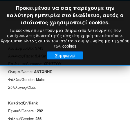
Προκειμένου να σας παρέχουμε την
καλύτερη εμπειρία στο διαδίκτυο, αυτός ο
ιστότοπος χρησιμοποιεί cookies.
Τα cookies επιτρέπουν μια σειρά από λειτουργίες που
ενισχύουν τις δυνατότητές σας στη χρήση του ιστοτόπου.
Στοιχεία Δρομέα/Runner's Data
Χρησιμοποιώντας αυτόν τον ιστότοπο συμφωνείτε με τη χρήση
των cookies
Αρ. Συμμ./Bib:
5745
Συμφωνώ
Αγώνας/Race:
5.4Km
Επώνυμο/Surname:
ΧΡΗΣΤΟΥ
Όνομα/Name:
ΑΝΤΩΝΗΣ
Φύλλο/Gender:
Male
Σύλλογος/Club:
Κατάταξη/Rank
Γενική/General:
292
Φύλου/Gender:
236