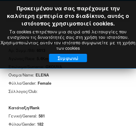
Προκειμένου να σας παρέχουμε την
καλύτερη εμπειρία στο διαδίκτυο, αυτός ο
ιστότοπος χρησιμοποιεί cookies.
Τα cookies επιτρέπουν μια σειρά από λειτουργίες που
ενισχύουν τις δυνατότητές σας στη χρήση του ιστοτόπου.
Στοιχεία Δρομέα/Runner's Data
Χρησιμοποιώντας αυτόν τον ιστότοπο συμφωνείτε με τη χρήση
των cookies
Αρ. Συμμ./Bib:
6013
Συμφωνώ
Αγώνας/Race:
5.4Km
Επώνυμο/Surname:
GKOUVA
Όνομα/Name:
ELENA
Φύλλο/Gender:
Female
Σύλλογος/Club:
Κατάταξη/Rank
Γενική/General:
581
Φύλου/Gender:
182