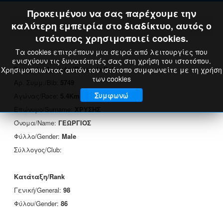
Προκειμένου να σας παρέχουμε την
καλύτερη εμπειρία στο διαδίκτυο, αυτός ο
ιστότοπος χρησιμοποιεί cookies.
Τα cookies επιτρέπουν μια σειρά από λειτουργίες που
ενισχύουν τις δυνατότητές σας στη χρήση του ιστοτόπου.
Στοιχεία Δρομέα/Runner's Data
Χρησιμοποιώντας αυτόν τον ιστότοπο συμφωνείτε με τη χρήση
των cookies
Αρ. Συμμ./Bib:
5749
Συμφωνώ
Αγώνας/Race:
5.4Km
Επώνυμο/Surname:
ΧΡΥΣΗΣ
Όνομα/Name:
ΓΕΩΡΓΙΟΣ
Φύλλο/Gender:
Male
Σύλλογος/Club:
Κατάταξη/Rank
Γενική/General:
98
Φύλου/Gender:
86