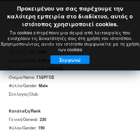
Προκειμένου να σας παρέχουμε την
καλύτερη εμπειρία στο διαδίκτυο, αυτός ο
ιστότοπος χρησιμοποιεί cookies.
Τα cookies επιτρέπουν μια σειρά από λειτουργίες που
ενισχύουν τις δυνατότητές σας στη χρήση του ιστοτόπου.
Στοιχεία Δρομέα/Runner's Data
Χρησιμοποιώντας αυτόν τον ιστότοπο συμφωνείτε με τη χρήση
των cookies
Αρ. Συμμ./Bib:
5586
Συμφωνώ
Αγώνας/Race:
5.4Km
Επώνυμο/Surname:
ΡΑΠΤΗΣ
Όνομα/Name:
ΓΙΩΡΓΟΣ
Φύλλο/Gender:
Male
Σύλλογος/Club:
Κατάταξη/Rank
Γενική/General:
230
Φύλου/Gender:
190