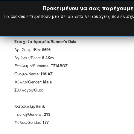
Προκειμένου να σας παρέχουμε τ
Τα cookies επιτρέπουν μια σειρά από λειτουργίες που ενισχύ
Στοιχεία Δρομέα/Runner's Data
Αρ. Συμμ./Bib:
5696
Αγώνας/Race:
5.4Km
Επώνυμο/Surname:
ΤΣΙΑΒΟΣ
Όνομα/Name:
ΗΛΙΑΣ
Φύλλο/Gender:
Male
Σύλλογος/Club:
Κατάταξη/Rank
Γενική/General:
213
Φύλου/Gender:
177