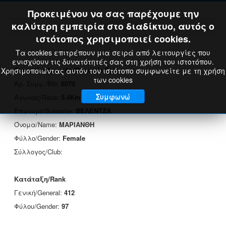
Προκειμένου να σας παρέχουμε την
καλύτερη εμπειρία στο διαδίκτυο, αυτός ο
ιστότοπος χρησιμοποιεί cookies.
Τα cookies επιτρέπουν μια σειρά από λειτουργίες που
ενισχύουν τις δυνατότητές σας στη χρήση του ιστοτόπου.
Στοιχεία Δρομέα/Runner's Data
Χρησιμοποιώντας αυτόν τον ιστότοπο συμφωνείτε με τη χρήση
των cookies
Αρ. Συμμ./Bib:
6070
Συμφωνώ
Αγώνας/Race:
5.4Km
Επώνυμο/Surname:
ΒΕΛΕΝΤΖΑ
Όνομα/Name:
ΜΑΡΙΑΝΘΗ
Φύλλο/Gender:
Female
Σύλλογος/Club:
Κατάταξη/Rank
Γενική/General:
412
Φύλου/Gender:
97