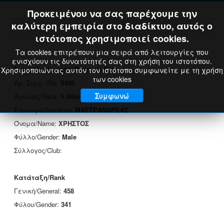
Προκειμένου να σας παρέχουμε την
καλύτερη εμπειρία στο διαδίκτυο, αυτός ο
ιστότοπος χρησιμοποιεί cookies.
Τα cookies επιτρέπουν μια σειρά από λειτουργίες που
ενισχύουν τις δυνατότητές σας στη χρήση του ιστοτόπου.
Στοιχεία Δρομέα/Runner's Data
Χρησιμοποιώντας αυτόν τον ιστότοπο συμφωνείτε με τη χρήση
των cookies
Αρ. Συμμ./Bib:
5408
Συμφωνώ
Αγώνας/Race:
5.4Km
Επώνυμο/Surname:
ΜΑΣΤΡΑΝΔΡΕΑΣ
Όνομα/Name:
ΧΡΗΣΤΟΣ
Φύλλο/Gender:
Male
Σύλλογος/Club:
Κατάταξη/Rank
Γενική/General:
458
Φύλου/Gender:
341