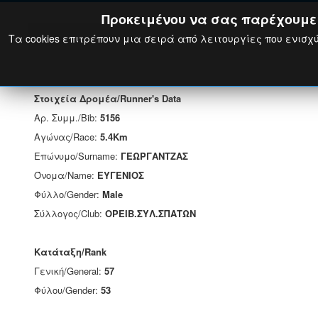
Προκειμένου να σας παρέχουμε τ
Τα cookies επιτρέπουν μια σειρά από λειτουργίες που ενισχύ
Στοιχεία Δρομέα/Runner's Data
Αρ. Συμμ./Bib:
5156
Αγώνας/Race:
5.4Km
Επώνυμο/Surname:
ΓΕΩΡΓΑΝΤΖΑΣ
Όνομα/Name:
ΕΥΓΕΝΙΟΣ
Φύλλο/Gender:
Male
Σύλλογος/Club:
ΟΡΕΙΒ.ΣΥΛ.ΣΠΑΤΩΝ
Κατάταξη/Rank
Γενική/General:
57
Φύλου/Gender:
53