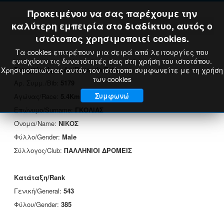
Προκειμένου να σας παρέχουμε την
καλύτερη εμπειρία στο διαδίκτυο, αυτός ο
ιστότοπος χρησιμοποιεί cookies.
Τα cookies επιτρέπουν μια σειρά από λειτουργίες που
ενισχύουν τις δυνατότητές σας στη χρήση του ιστοτόπου.
Στοιχεία Δρομέα/Runner's Data
Χρησιμοποιώντας αυτόν τον ιστότοπο συμφωνείτε με τη χρήση
των cookies
Αρ. Συμμ./Bib:
5179
Συμφωνώ
Αγώνας/Race:
5.4Km
Επώνυμο/Surname:
ΓΚΟΛΙΑΣ
Όνομα/Name:
ΝΙΚΟΣ
Φύλλο/Gender:
Male
Σύλλογος/Club:
ΠΑΛΛΗΝΙΟΙ ΔΡΟΜΕΙΣ
Κατάταξη/Rank
Γενική/General:
543
Φύλου/Gender:
385