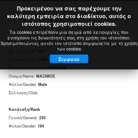
Προκειμένου να σας παρέχουμε την
καλύτερη εμπειρία στο διαδίκτυο, αυτός ο
ιστότοπος χρησιμοποιεί cookies.
Τα cookies επιτρέπουν μια σειρά από λειτουργίες που
ενισχύουν τις δυνατότητές σας στη χρήση του ιστοτόπου.
Στοιχεία Δρομέα/Runner's Data
Χρησιμοποιώντας αυτόν τον ιστότοπο συμφωνείτε με τη χρήση
των cookies
Αρ. Συμμ./Bib:
5577
Συμφωνώ
Αγώνας/Race:
5.4Km
Επώνυμο/Surname:
ΠΡΑΣΙΝΟΣ
Όνομα/Name:
ΜΑΞΙΜΟΣ
Φύλλο/Gender:
Male
Σύλλογος/Club:
Κατάταξη/Rank
Γενική/General:
235
Φύλου/Gender:
194