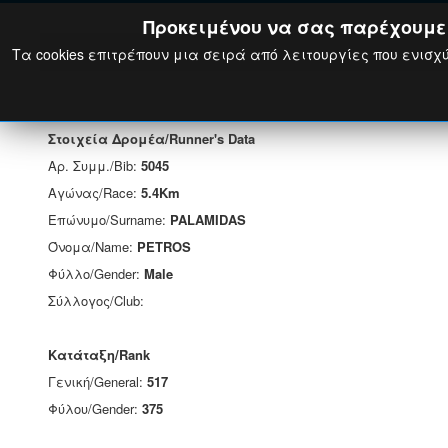
Προκειμένου να σας παρέχουμε τ
Τα cookies επιτρέπουν μια σειρά από λειτουργίες που ενισχύ
Στοιχεία Δρομέα/Runner's Data
Αρ. Συμμ./Bib:
5045
Αγώνας/Race:
5.4Km
Επώνυμο/Surname:
PALAMIDAS
Όνομα/Name:
PETROS
Φύλλο/Gender:
Male
Σύλλογος/Club:
Κατάταξη/Rank
Γενική/General:
517
Φύλου/Gender:
375