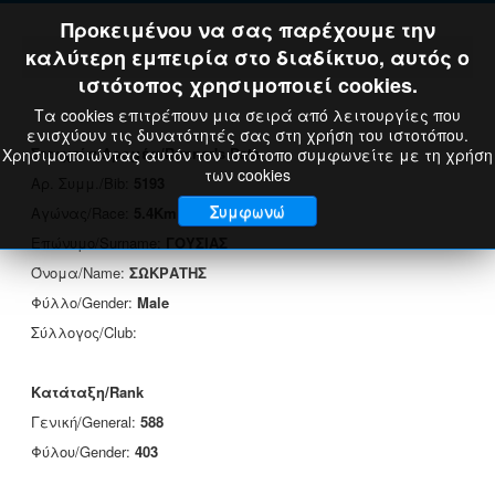
Προκειμένου να σας παρέχουμε την
καλύτερη εμπειρία στο διαδίκτυο, αυτός ο
ιστότοπος χρησιμοποιεί cookies.
Τα cookies επιτρέπουν μια σειρά από λειτουργίες που
ενισχύουν τις δυνατότητές σας στη χρήση του ιστοτόπου.
Στοιχεία Δρομέα/Runner's Data
Χρησιμοποιώντας αυτόν τον ιστότοπο συμφωνείτε με τη χρήση
των cookies
Αρ. Συμμ./Bib:
5193
Συμφωνώ
Αγώνας/Race:
5.4Km
Επώνυμο/Surname:
ΓΟΥΣΙΑΣ
Όνομα/Name:
ΣΩΚΡΑΤΗΣ
Φύλλο/Gender:
Male
Σύλλογος/Club:
Κατάταξη/Rank
Γενική/General:
588
Φύλου/Gender:
403