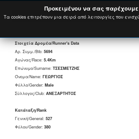
Προκειμένου να σας παρέχουμε τ
Τα cookies επιτρέπουν μια σειρά από λειτουργίες που ενισχύ
Στοιχεία Δρομέα/Runner's Data
Αρ. Συμμ./Bib:
5694
Αγώνας/Race:
5.4Km
Επώνυμο/Surname:
ΤΣΕΣΜΕΤΖΗΣ
Όνομα/Name:
ΓΕΩΡΓΙΟΣ
Φύλλο/Gender:
Male
Σύλλογος/Club:
ΑΝΕΞΑΡΤΗΤΟΣ
Κατάταξη/Rank
Γενική/General:
527
Φύλου/Gender:
380