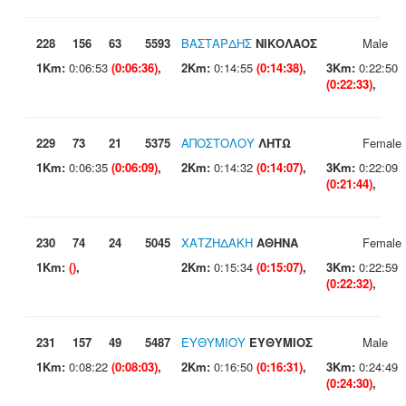
228
156
63
5593
ΒΑΣΤΑΡΔΗΣ
ΝΙΚΟΛΑΟΣ
Male
1Km:
0:06:53
(0:06:36)
,
2Km:
0:14:55
(0:14:38)
,
3Km:
0:22:50
(0:22:33)
,
229
73
21
5375
ΑΠΟΣΤΟΛΟΥ
ΛΗΤΩ
Female
1Km:
0:06:35
(0:06:09)
,
2Km:
0:14:32
(0:14:07)
,
3Km:
0:22:09
(0:21:44)
,
230
74
24
5045
ΧΑΤΖΗΔΑΚΗ
ΑΘΗΝΑ
Female
1Km:
()
,
2Km:
0:15:34
(0:15:07)
,
3Km:
0:22:59
(0:22:32)
,
231
157
49
5487
ΕΥΘΥΜΙΟΥ
ΕΥΘΥΜΙΟΣ
Male
1Km:
0:08:22
(0:08:03)
,
2Km:
0:16:50
(0:16:31)
,
3Km:
0:24:49
(0:24:30)
,