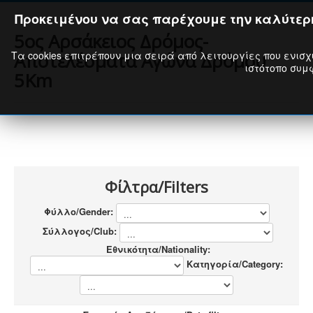
Προκειμένου να σας παρέχουμε την καλύτερη
5ος Αρσάκειος Δρόμος-
Τα cookies επιτρέπουν μια σειρά από λειτουργίες που ενισχ
Αποτελέσματα Αγώνα Δρόμου
ιστότοπο συμφ
5Km
Φίλτρα/Filters
Φύλλο/Gender:
Σύλλογος/Club:
Εθνικότητα/Nationality:
Κατηγορία/Category: