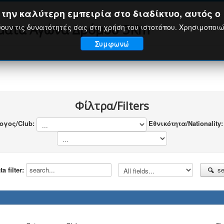
ην καλύτερη εμπειρία στο διαδίκτυο, αυτός ο 
σματα Αγώνα Δρόμου 5Km
ουν τις δυνατότητές σας στη χρήση του ιστοτόπου. Χρησιμοποι
Συμφωνώ
Φίλτρα/Filters
ογος/Club:
Εθνικότητα/Nationality
 filter:
se