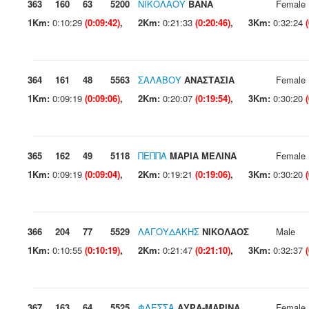
363
160
63
5200
ΝΙΚΟΛΑΟΥ
ΒΑΝΑ
Female
1Km:
0:10:29
(0:09:42)
,
2Km:
0:21:33
(0:20:46)
,
3Km:
0:32:24
364
161
48
5563
ΣΑΛΑΒΟΥ
ΑΝΑΣΤΑΣΙΑ
Female
1Km:
0:09:19
(0:09:06)
,
2Km:
0:20:07
(0:19:54)
,
3Km:
0:30:20
365
162
49
5118
ΠΕΠΠΑ
ΜΑΡΙΑ ΜΕΛΙΝΑ
Female
1Km:
0:09:19
(0:09:04)
,
2Km:
0:19:21
(0:19:06)
,
3Km:
0:30:20
366
204
77
5529
ΛΑΓΟΥΔΑΚΗΣ
ΝΙΚΟΛΑΟΣ
Male
1Km:
0:10:55
(0:10:19)
,
2Km:
0:21:47
(0:21:10)
,
3Km:
0:32:37
367
163
64
5525
ΦΛΕΣΣΑ
ΑΥΡΑ-ΜΑΡΙΝΑ
Female