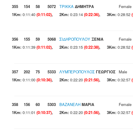
355
154
58
5072
ΤΡΙΚΚΑ
ΔΗΜΗΤΡΑ
Female
1Km:
0:11:40
(0:11:02)
,
2Km:
0:23:14
(0:22:36)
,
3Km:
0:28:52
356
155
59
5068
ΣΙΔΗΡΟΠΟΥΛΟΥ
ΞΕΝΙΑ
Female
1Km:
0:11:39
(0:11:02)
,
2Km:
0:23:15
(0:22:38)
,
3Km:
0:28:52
357
202
75
5333
ΛΥΜΠΕΡΟΠΟΥΛΟΣ
ΓΕΩΡΓΙΟΣ
Male
1Km:
0:11:00
(0:10:36)
,
2Km:
0:22:20
(0:21:56)
,
3Km:
0:32:57
358
156
60
5303
ΒΑΖΑΝΕΛΗ
ΜΑΡΙΑ
Female
1Km:
0:11:01
(0:10:37)
,
2Km:
0:22:20
(0:21:56)
,
3Km:
0:32:57