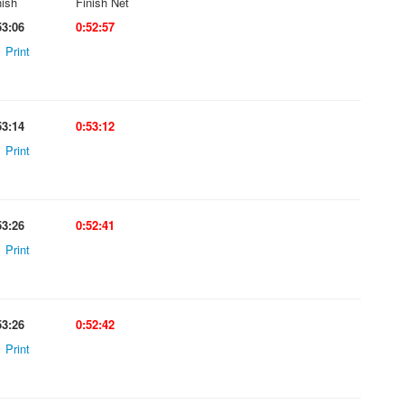
nish
Finish Net
53:06
0:52:57
Print
53:14
0:53:12
Print
53:26
0:52:41
Print
53:26
0:52:42
Print