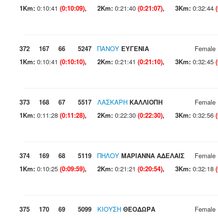
1Km:
0:10:41
(0:10:09)
,
2Km:
0:21:40
(0:21:07)
,
3Km:
0:32:44
372
167
66
5247
ΠΑΝΟΥ
ΕΥΓΕΝΙΑ
Female
1Km:
0:10:41
(0:10:10)
,
2Km:
0:21:41
(0:21:10)
,
3Km:
0:32:45
373
168
67
5517
ΛΑΣΚΑΡΗ
ΚΑΛΛΙΟΠΗ
Female
1Km:
0:11:28
(0:11:28)
,
2Km:
0:22:30
(0:22:30)
,
3Km:
0:32:56
374
169
68
5119
ΠΗΛΟΥ
ΜΑΡΙΑΝΝΑ ΑΔΕΛΑΙΣ
Female
1Km:
0:10:25
(0:09:59)
,
2Km:
0:21:21
(0:20:54)
,
3Km:
0:32:18
375
170
69
5099
ΚΙΟΥΣΗ
ΘΕΟΔΩΡΑ
Female