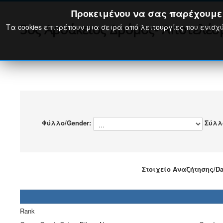
Προκειμένου να σας παρέχουμε τ
5ος Αρσάκειος Δρόμος- Αποτελέ
Τα cookies επιτρέπουν μια σειρά από λειτουργίες που ενισχύ
Φύλλο/Gender:
Σύλλ
Στοιχείο Αναζήτησης/Data
Rank