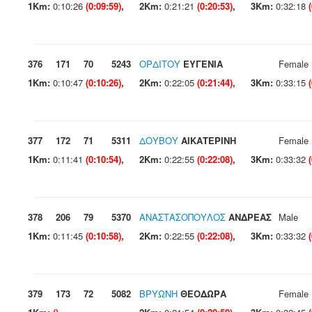
1Km:
0:10:26
(0:09:59)
,
2Km:
0:21:21
(0:20:53)
,
3Km:
0:32:18
376
171
70
5243
ΟΡΔΙΤΟΥ
ΕΥΓΕΝΙΑ
Female
1Km:
0:10:47
(0:10:26)
,
2Km:
0:22:05
(0:21:44)
,
3Km:
0:33:15
377
172
71
5311
ΔΟΥΒΟΥ
ΑΙΚΑΤΕΡΙΝΗ
Female
1Km:
0:11:41
(0:10:54)
,
2Km:
0:22:55
(0:22:08)
,
3Km:
0:33:32
378
206
79
5370
ΑΝΑΣΤΑΣΟΠΟΥΛΟΣ
ΑΝΔΡΕΑΣ
Male
1Km:
0:11:45
(0:10:58)
,
2Km:
0:22:55
(0:22:08)
,
3Km:
0:33:32
379
173
72
5082
ΒΡΥΩΝΗ
ΘΕΟΔΩΡΑ
Female