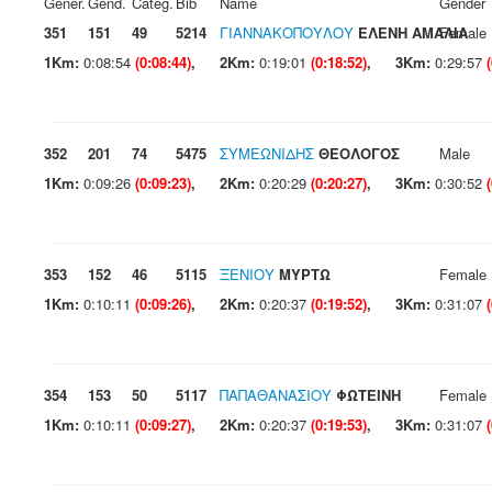
Gener.
Gend.
Categ.
Bib
Name
Gender
351
151
49
5214
ΓΙΑΝΝΑΚΟΠΟΥΛΟΥ
ΕΛΕΝΗ ΑΜΑΛΙΑ
Female
1Km:
0:08:54
(0:08:44)
,
2Km:
0:19:01
(0:18:52)
,
3Km:
0:29:57
352
201
74
5475
ΣΥΜΕΩΝΙΔΗΣ
ΘΕΟΛΟΓΟΣ
Male
1Km:
0:09:26
(0:09:23)
,
2Km:
0:20:29
(0:20:27)
,
3Km:
0:30:52
353
152
46
5115
ΞΕΝΙΟΥ
ΜΥΡΤΩ
Female
1Km:
0:10:11
(0:09:26)
,
2Km:
0:20:37
(0:19:52)
,
3Km:
0:31:07
354
153
50
5117
ΠΑΠΑΘΑΝΑΣΙΟΥ
ΦΩΤΕΙΝΗ
Female
1Km:
0:10:11
(0:09:27)
,
2Km:
0:20:37
(0:19:53)
,
3Km:
0:31:07