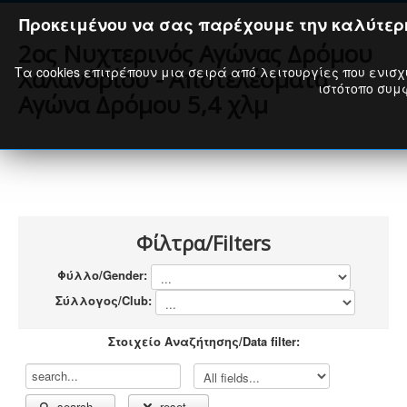
Προκειμένου να σας παρέχουμε την καλύτερη
2ος Νυχτερινός Αγώνας Δρόμου
Τα cookies επιτρέπουν μια σειρά από λειτουργίες που ενισχ
Χαλανδρίου - Αποτελέσματα
ιστότοπο συμφ
Αγώνα Δρόμου 5,4 χλμ
Φίλτρα/Filters
Φύλλο/Gender:
Σύλλογος/Club:
Στοιχείο Αναζήτησης/Data filter:
search...
reset...