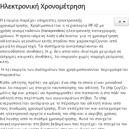
Ηλεκτρονική Χρονομέτρηση
Η εταιρία παρέχει υπηρεσίες ηλεκτρονικής
χρονομέτρησης. Χρησιμοποιείται η τεχνολογία RF-ID με
χρήση αναμεταδοτών (transponders) ηλεκτρονικής καταγραφής
χρόνων. Η προτεινόμενη λύση ενδείκνυται για τη χρονομέτρηση
αθλητικών γεγονότων εκτός σταδίου που χαρακτηρίζονται από
μεγάλη συμμετοχή. Τα συστήματα ανταποκρίνονται σε
οποιεσδήποτε συνθήκες (π.χ. δεν απαιτούν ιδιαίτερο χειρισμό σε
άσχημες καιρικές συνθήκες, λειτουργούν χωρίς παροχή ρεύματος
κλπ).
Η λειτουργία των συστημάτων που χρησιμοποιούνται περιγράφεται
παρακάτω:
Κάθε αθλητής πρέπει να φέρει ένα chip το οποίο είναι μοναδικό
και λειτουργεί ως στοιχείο ταυτοποίησης του αθλητή. Το chip ζυγίζει
μόλις 4gr και μπορεί να προσαρμοσθεί στο παπούτσι ή στο πόδι του
αθλητή στην περίπτωση των αγωνισμάτων στίβου. Το chip
ενεργοποιείται αυτόματα με το πέρασμα του αθλητή πάνω από
τους σταθμούς χρονομέτρησης. Έτσι εκπέμπεται και καταγράφεται
σε ηλεκτρονικό αρχείο ο κωδικός του chip και ο ακριβής χρόνος
διέλευσης από το σταθμό χρονομέτρησης. Αυτά τα στοιχεία
συγκεντρώνονται στη βάση δεδομένων που περιέχει τα στοιχεία του
αθλητή και με χρήση διασταύρωσης του κωδικού του chip