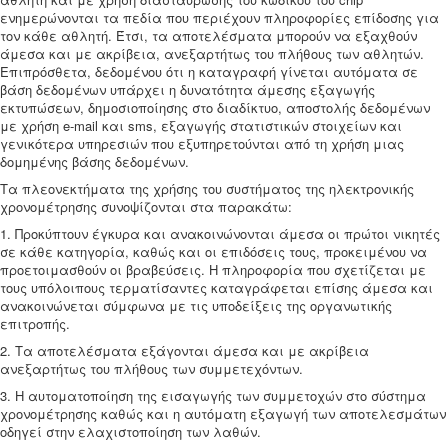
ενημερώνονται τα πεδία που περιέχουν πληροφορίες επίδοσης για
τον κάθε αθλητή. Έτσι, τα αποτελέσματα μπορούν να εξαχθούν
άμεσα και με ακρίβεια, ανεξαρτήτως του πλήθους των αθλητών.
Επιπρόσθετα, δεδομένου ότι η καταγραφή γίνεται αυτόματα σε
βάση δεδομένων υπάρχει η δυνατότητα άμεσης εξαγωγής
εκτυπώσεων, δημοσιοποίησης στο διαδίκτυο, αποστολής δεδομένων
με χρήση e-mail και sms, εξαγωγής στατιστικών στοιχείων και
γενικότερα υπηρεσιών που εξυπηρετούνται από τη χρήση μιας
δομημένης βάσης δεδομένων.
Τα πλεονεκτήματα της χρήσης του συστήματος της ηλεκτρονικής
χρονομέτρησης συνοψίζονται στα παρακάτω:
1. Προκύπτουν έγκυρα και ανακοινώνονται άμεσα οι πρώτοι νικητές
σε κάθε κατηγορία, καθώς και οι επιδόσεις τους, προκειμένου να
προετοιμασθούν οι βραβεύσεις. Η πληροφορία που σχετίζεται με
τους υπόλοιπους τερματίσαντες καταγράφεται επίσης άμεσα και
ανακοινώνεται σύμφωνα με τις υποδείξεις της οργανωτικής
επιτροπής.
2. Τα αποτελέσματα εξάγονται άμεσα και με ακρίβεια
ανεξαρτήτως του πλήθους των συμμετεχόντων.
3. Η αυτοματοποίηση της εισαγωγής των συμμετοχών στο σύστημα
χρονομέτρησης καθώς και η αυτόματη εξαγωγή των αποτελεσμάτων
οδηγεί στην ελαχιστοποίηση των λαθών.